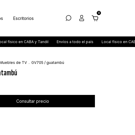
0
os
Escritorios
ísico en CABA y Tandil
Envíos a todo el país
Local físico en CABA y T
Muebles de TV
.
GV705 / guatambú
atambú