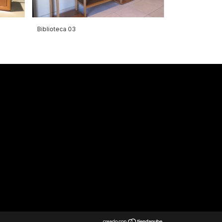
Biblioteca 03
G400 / guatam