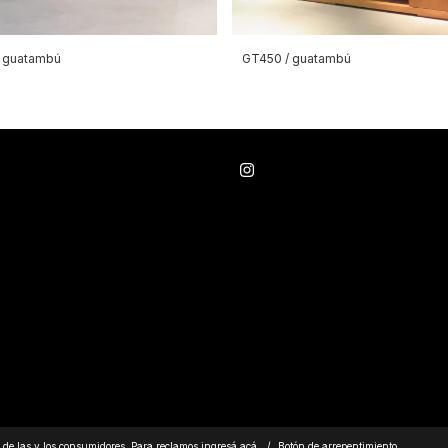
/ guatambú
GT450 / guatambú
de las y los consumidores. Para reclamos
ingresá acá.
/
Botón de arrepentimiento