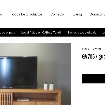
to
Todos los productos
Comedor
Living
Dormitori
l país
Local físico en CABA y Tandil
Envíos a todo el país
Local f
Inicio
.
Living
.
GV705 / gu